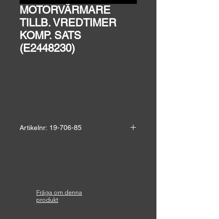
MOTORVÄRMARE
TILLB. VREDTIMER
KOMP. SATS
(E2448230)
Artikelnr: 19-706-85
Passar till motorvärmarcentraler.
Höjd:
Bredd:
Ut vägg:
Fråga om denna
Vikt:
produkt
Material: