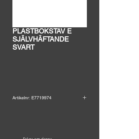
PLASTBOKSTAV E
SJÄLVHÄFTANDE
SVART
Artikelnr: E7719974
Självhäftande plastbokstav för inom
och utomhusbruk.
Höjd: 9 cm
Bredd: 4 cm
Fråga om denna