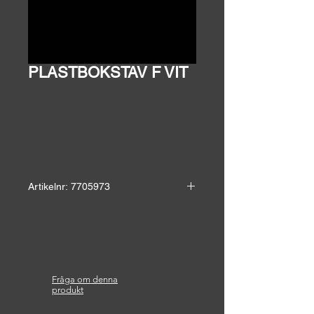
PLASTBOKSTAV F VIT
Artikelnr: 7705973
Självhäftande plastbokstav för inom
och utomhusbruk.
Höjd: 9 cm
Bredd: 4,5 cm
Fråga om denna
produkt