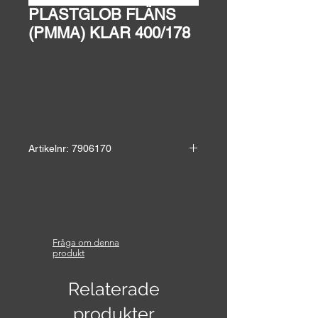
PLASTGLOB FLÄNS
(PMMA) KLAR 400/178
Artikelnr: 7906170
Höjd: 400 mm
Diameter: 400 mm
Vikt: 3,3 kg
Fråga om denna
Material: Plast PMMA, klar
produkt
Finns även med fläns 150 mm
Relaterade
produkter