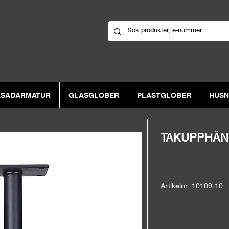
ASADARMATUR
GLASGLOBER
PLASTGLOBER
HUS
TAKUPPHÄN
Artikelnr: 10109-10
Takupphängning kedja 
hängande lykthus.