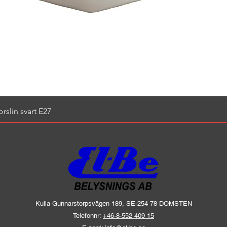
Snabbvisning
slin svart E27
Kulla Gunnarstorpsvägen 189, SE-254 78 DOMSTEN
Telefonnr:
+46-8-552 409 15