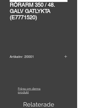
RÖRARM 350 / 48.
GALV GATLYKTA
(E7771520)
Artikelnr: 20001
(E7771520)
Höjd: 24 cm
Bredd: 15 cm
Längd: 35 cm
Vikt: 1 kg
Fråga om denna
Material: Galvaniserat stål
produkt
Relaterade